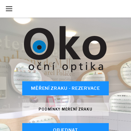
Skip
to
content
MĚŘENÍ ZRAKU - REZERVACE
PODMÍNKY MĚŘENÍ ZRAKU
OBJEDNAT