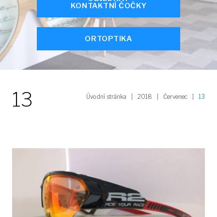
KONTAKTNÍ ČOČKY
ORTOPTIKA
13
Úvodní stránka
|
2018
|
Červenec
|
13
Den:
13.
7.
2018