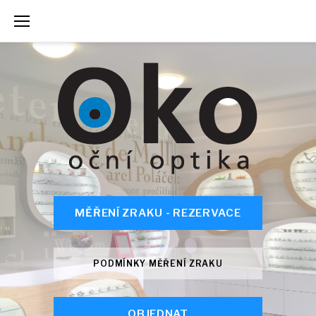
Skip
to
content
MĚŘENÍ ZRAKU - REZERVACE
PODMÍNKY MĚŘENÍ ZRAKU
OBJEDNAT