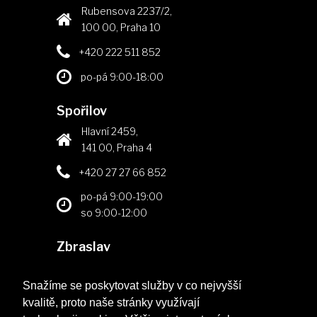
Rubensova 2237/2,
100 00, Praha 10
+420 222 511 852
po-pá 9:00-18:00
Spořilov
Hlavní 2459,
141 00, Praha 4
+420 27 27 66 852
po-pá 9:00-19:00
so 9:00-12:00
Zbraslav
Elišky Přemyslovny 398,
156 00, Praha 5
Snažíme se poskytovat služby v co nejvyšší
kvalitě, proto naše stránky využívají
+420 257 213 341