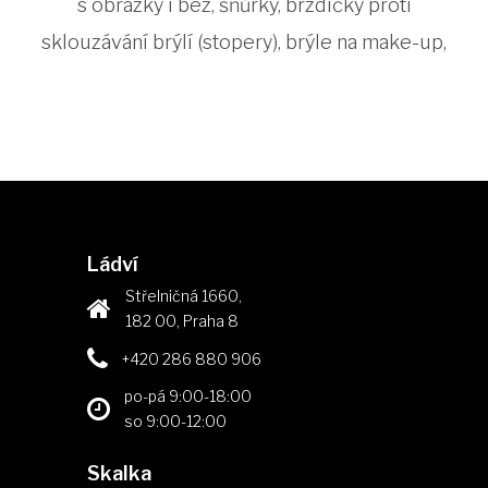
s obrázky i bez, šňůrky, brzdičky proti
sklouzávání brýlí (stopery), brýle na make-up,
Ládví
Střelničná 1660,
182 00, Praha 8
+420 286 880 906
po-pá 9:00-18:00
so 9:00-12:00
Skalka