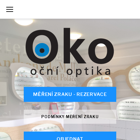
Skip
to
content
MĚŘENÍ ZRAKU - REZERVACE
PODMÍNKY MĚŘENÍ ZRAKU
OBJEDNAT