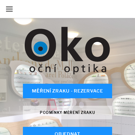
Skip
to
content
MĚŘENÍ ZRAKU - REZERVACE
PODMÍNKY MĚŘENÍ ZRAKU
OBJEDNAT