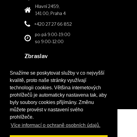
Hlavní 2459,
141 00, Praha 4
+420 27 27 66 852
po-pá 9:00-19:00
so 9:00-12:00
Zbraslav
Elišky Přemyslovny 398,
156 00, Praha 5
Snažíme se poskytovat služby v co nejvyšší
kvalitě, proto naše stránky využívají
+420 257 213 341
technologii cookies. Většina internetových
po-pá 9:00-18:00
prohlížečů je automaticky nastavena tak, aby
byly soubory cookies příjímány. Změnu
můžete provést v nastavení svého
prohlížeče.
Oko optika © 2026
Více informací o ochraně osobních údajů.