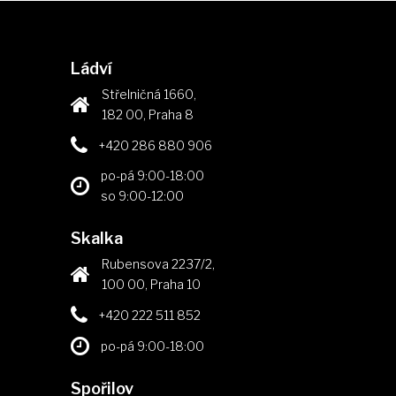
Ládví
Střelničná 1660,
182 00, Praha 8
+420 286 880 906
po-pá 9:00-18:00
so 9:00-12:00
Skalka
Rubensova 2237/2,
100 00, Praha 10
+420 222 511 852
po-pá 9:00-18:00
Spořilov